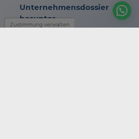
Unternehmensdossier
herunter
Zustimmung verwalten
landen
IMMOBILIENPROFIS SEIT
1988
UNTERNEHMEN
DIENSTE
C/ Manuel de Falla, 2, loc. 5. Playa del Albir
03581 L'Alfas del Pi, COSTA BLANCA - España - Alicante