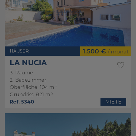
1.500 €
HÄUSER
/ monat
LA NUCIA
3
Räume
2
Badezimmer
2
Oberfläche
104 m
2
Grundriss
821 m
Ref. 5340
MIETE