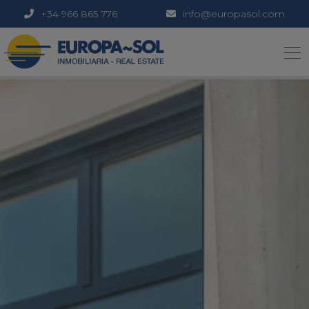
+34 966 865 776
info@europasol.com