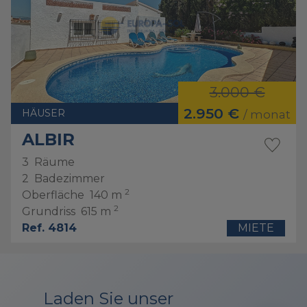
3.000 €
2.950 €
HÄUSER
/ monat
ALBIR
3
Räume
2
Badezimmer
2
Oberfläche
140 m
2
Grundriss
615 m
Ref. 4814
MIETE
Laden Sie unser