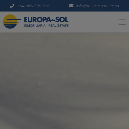
+34 966 865 776
info@europasol.com