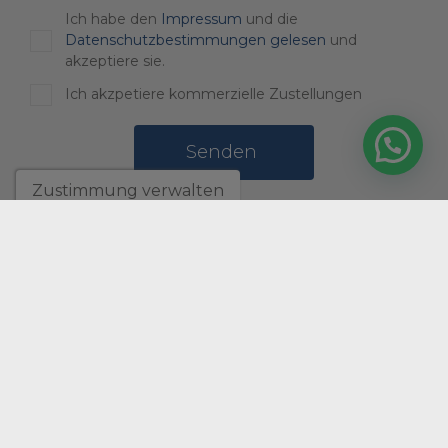
Ich habe den
Impressum
und die
Datenschutzbestimmungen gelesen
und
akzeptiere sie.
Ich akzpetiere kommerzielle Zustellungen
Senden
Zustimmung verwalten
C/ Manuel de Falla, 2, loc. 5. Playa del Albir
03581 L'Alfas del Pi, COSTA BLANCA - España -
Alicante
+34 966 865 776