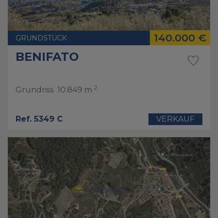
140.000 €
GRUNDSTÜCK
BENIFATO
2
Grundriss
10.849 m
Ref. 5349 C
VERKAUF