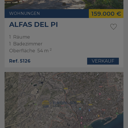
159.000 €
WOHNUNGEN
ALFAS DEL PI
1
Räume
1
Badezimmer
2
Oberfläche
54 m
Ref. 5126
VERKAUF