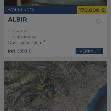
170.000 €
WOHNUNGEN
ALBIR
1
Räume
1
Badezimmer
2
Oberfläche
49 m
Ref. 5393 C
VERKAUF