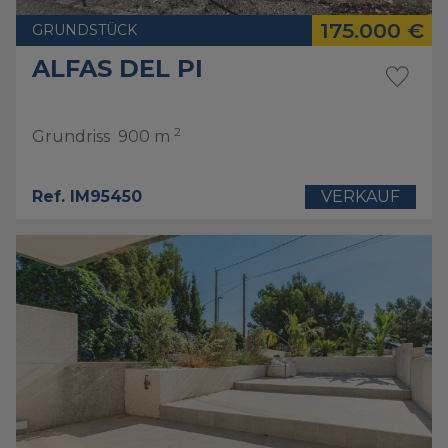
175.000 €
GRUNDSTÜCK
ALFAS DEL PI
2
Grundriss
900 m
Ref. IM95450
VERKAUF