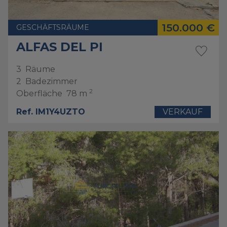
150.000 €
GESCHÄFTSRÄUME
ALFAS DEL PI
3
Räume
2
Badezimmer
2
Oberfläche
78 m
Ref. IM1Y4UZTO
VERKAUF