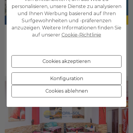
personalisieren, unsere Dienste zu analysieren
und Ihnen Werbung basierend auf Ihren
145.000 €
BAUGRUNDSTÜCK
Surfgewohnheiten und -präferenzen
anzuzeigen. Weitere Informationen finden Sie
ALTEA
auf unserer
Cookie-Richtlinie
2
Grundriss
1.168 m
Cookies akzeptieren
Ref. 4942
VERKAUF
Konfiguration
Cookies ablehnen