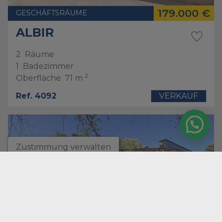
179.000 €
GESCHÄFTSRÄUME
ALBIR
2
Räume
1
Badezimmer
2
Oberfläche
71 m
Ref. 4092
VERKAUF
Zustimmung verwalten