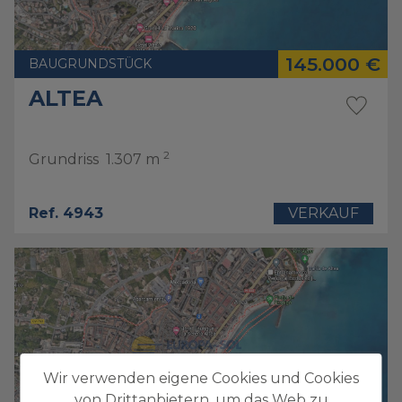
145.000 €
BAUGRUNDSTÜCK
ALTEA
2
Grundriss
1.307 m
Ref. 4943
VERKAUF
Wir verwenden eigene Cookies und Cookies
von Drittanbietern, um das Web zu