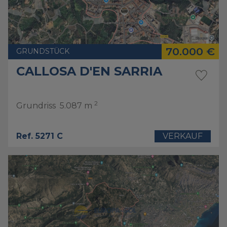
70.000 €
GRUNDSTÜCK
CALLOSA D'EN SARRIA
2
Grundriss
5.087 m
Ref. 5271 C
VERKAUF