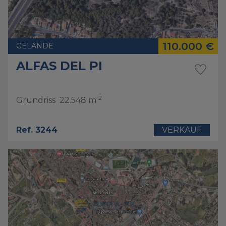
110.000 €
GELÄNDE
ALFAS DEL PI
2
Grundriss
22.548 m
Ref. 3244
VERKAUF