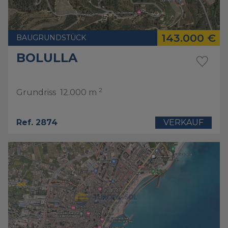
143.000 €
BAUGRUNDSTÜCK
BOLULLA
2
Grundriss
12.000 m
Ref. 2874
VERKAUF