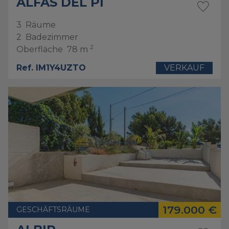
ALFAS DEL PI
3
Räume
2
Badezimmer
2
Oberfläche
78 m
Ref. IM1Y4UZTO
VERKAUF
179.000 €
GESCHÄFTSRÄUME