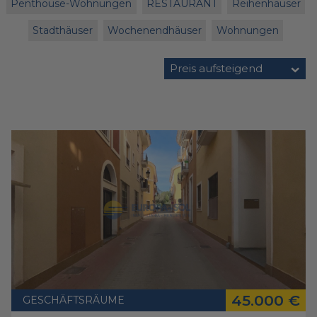
Penthouse-Wohnungen
RESTAURANT
Reihenhäuser
Stadthäuser
Wochenendhäuser
Wohnungen
Preis aufsteigend
45.000 €
GESCHÄFTSRÄUME