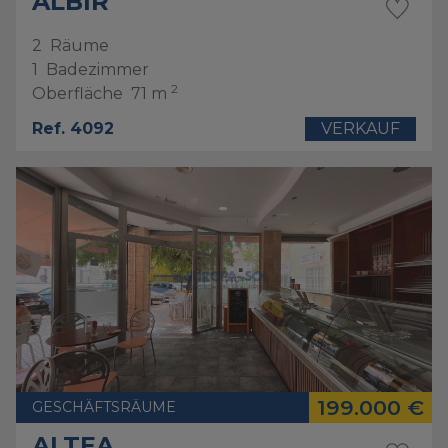
ALBIR
2
Räume
1
Badezimmer
2
Oberfläche
71 m
Ref. 4092
VERKAUF
199.000 €
GESCHÄFTSRÄUME
ALTEA