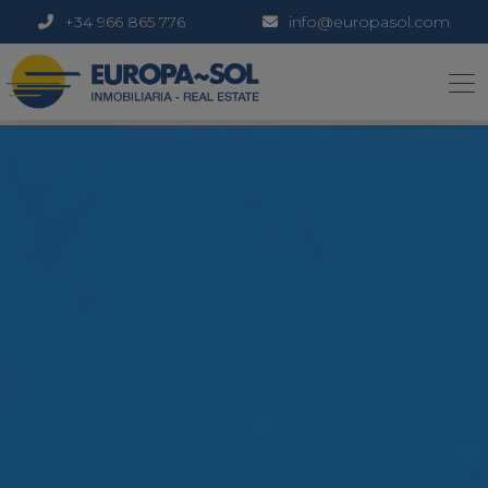
+34 966 865 776
info@europasol.com