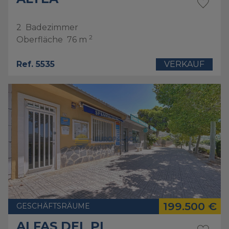
2
Badezimmer
2
Oberfläche
76 m
Ref. 5535
VERKAUF
199.500 €
GESCHÄFTSRÄUME
ALFAS DEL PI