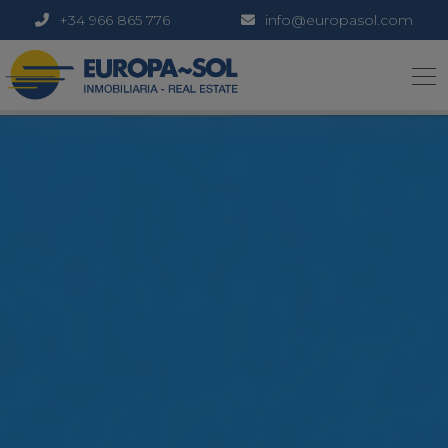
+34 966 865 776
info@europasol.com