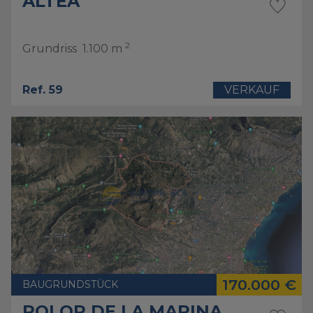
ALTEA
2
Grundriss
1.100 m
Ref. 59
VERKAUF
170.000 €
BAUGRUNDSTÜCK
POLOP DE LA MARINA