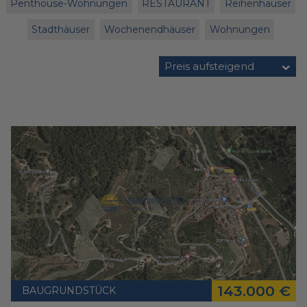
Penthouse-Wohnungen
RESTAURANT
Reihenhäuser
Stadthäuser
Wochenendhäuser
Wohnungen
Preis aufsteigend
143.000 €
BAUGRUNDSTÜCK