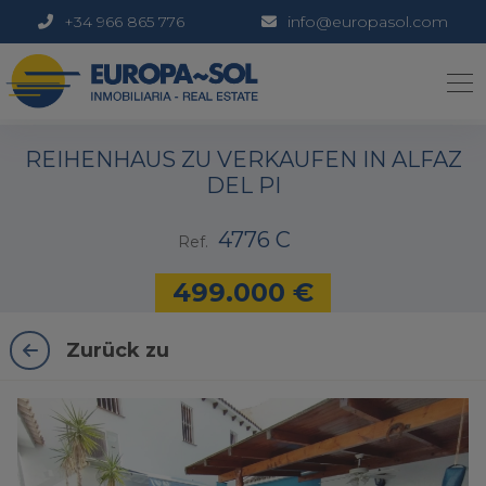
+34 966 865 776
info@europasol.com
1 / 21
REIHENHAUS ZU VERKAUFEN IN ALFAZ
DEL PI
4776 C
Ref.
499.000 €
Zurück zu