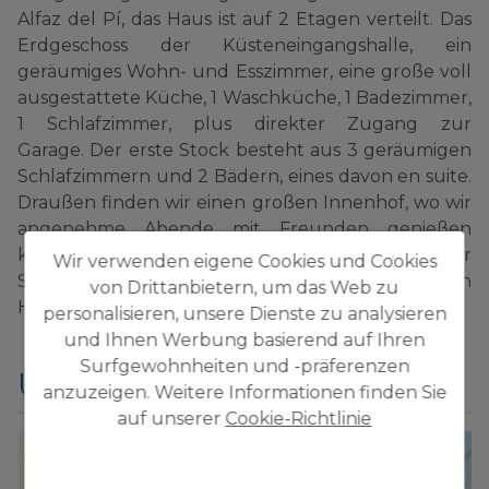
Alfaz del Pí, das Haus ist auf 2 Etagen verteilt. Das
Erdgeschoss der Küsteneingangshalle, ein
geräumiges Wohn- und Esszimmer, eine große voll
ausgestattete Küche, 1 Waschküche, 1 Badezimmer,
1 Schlafzimmer, plus direkter Zugang zur
Garage. Der erste Stock besteht aus 3 geräumigen
Schlafzimmern und 2 Bädern, eines davon en suite.
Draußen finden wir einen großen Innenhof, wo wir
angenehme Abende mit Freunden genießen
können. Das Haus verfügt unter anderem über
Wir verwenden eigene Cookies und Cookies
Sicherheitsgitter, Klimaanlage, Vorinstallation von
von Drittanbietern, um das Web zu
Heizkörpern und Einbauschränken.
personalisieren, unsere Dienste zu analysieren
und Ihnen Werbung basierend auf Ihren
Surfgewohnheiten und -präferenzen
Ungefähre Lage
anzuzeigen. Weitere Informationen finden Sie
auf unserer
Cookie-Richtlinie
+