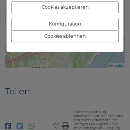
−
Cookies akzeptieren
Konfiguration
Cookies ablehnen
Leaflet
Teilen
*Diese Angaben sind
vorbehaltlich von Irrtümern und
sind nicht Bestandteil eines
Vertrages. Das Angebot kann
ohne vorherige Ankündigung