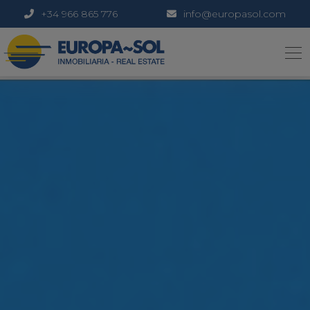
+34 966 865 776
info@europasol.com