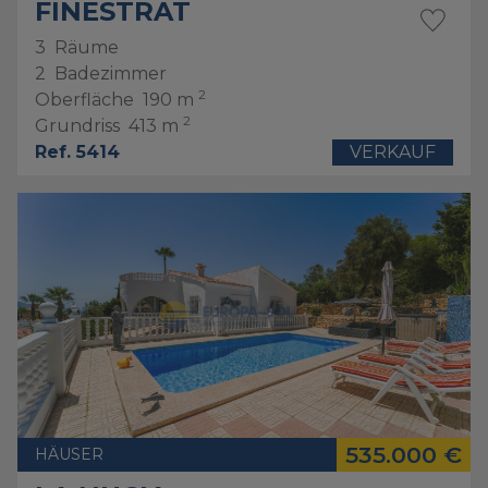
FINESTRAT
3
Räume
2
Badezimmer
2
Oberfläche
190 m
2
Grundriss
413 m
Ref. 5414
VERKAUF
535.000 €
HÄUSER