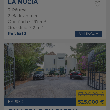
LA NUCIA
5
Räume
2
Badezimmer
2
Oberfläche
197 m
2
Grundriss
712 m
Ref. 5510
VERKAUF
530.000 €
525.000 €
HÄUSER