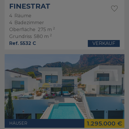
FINESTRAT
4
Räume
4
Badezimmer
2
Oberfläche
275 m
2
Grundriss
580 m
Ref. 5532 C
VERKAUF
1.295.000 €
HÄUSER