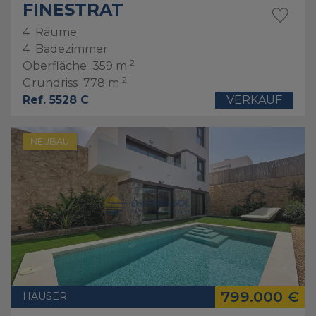
FINESTRAT
4
Räume
4
Badezimmer
2
Oberfläche
359 m
2
Grundriss
778 m
Ref. 5528 C
VERKAUF
NEUBAU
799.000 €
HÄUSER