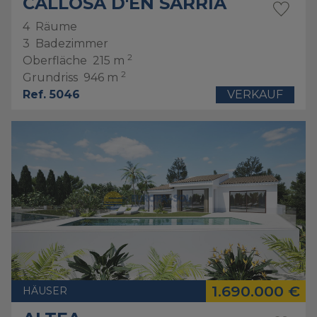
CALLOSA D'EN SARRIA
4
Räume
3
Badezimmer
2
Oberfläche
215 m
2
Grundriss
946 m
Ref. 5046
VERKAUF
1.690.000 €
HÄUSER