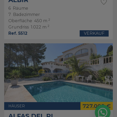
6
Räume
7
Badezimmer
2
Oberfläche
450 m
2
Grundriss
1.022 m
Ref. 5512
VERKAUF
727.000 €
HÄUSER
ALFAS DEL PI