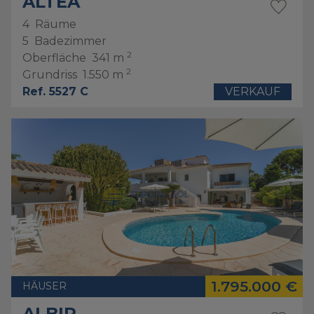
ALTEA
4
Räume
5
Badezimmer
2
Oberfläche
341 m
2
Grundriss
1.550 m
Ref. 5527 C
VERKAUF
1.795.000 €
HÄUSER
ALBIR