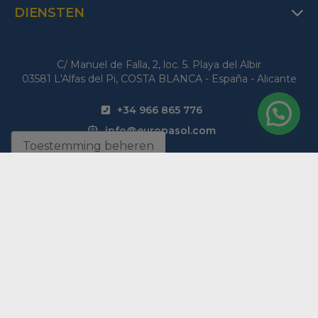
DIENSTEN
C/ Manuel de Falla, 2, loc. 5. Playa del Albir
03581 L'Alfas del Pi, COSTA BLANCA - España - Alicante
+34 966 865 776
info@europasol.com
Toestemming beheren
Vind uw perfecte woning