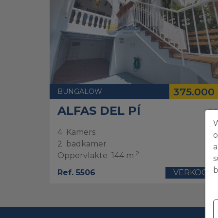
375.000
BUNGALOW
ALFAS DEL PÍ
W
4
Kamers
o
2
badkamer
a
2
Oppervlakte
144 m
s
b
Ref. 5506
VERKOOP