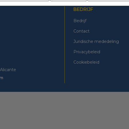
BEDRIJF
Bedrijf
Contact
Juridische mededeling
Privacybeleid
Cookiebeleid
Alicante
om