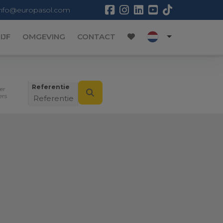
info@europasol.com
IJF
OMGEVING
CONTACT
Referentie
er
ters