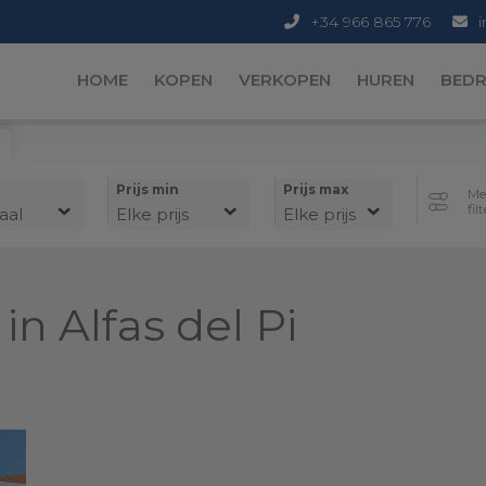
+34 966 865 776
HOME
KOPEN
VERKOPEN
HUREN
BEDR
Prijs min
Prijs max
Me
fil
maal
Elke prijs
Elke prijs
n Alfas del Pi