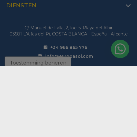
DIENSTEN
C/ Manuel de Falla, 2, loc. 5. Playa del Albir
03581 L'Alfas del Pi, COSTA BLANCA - España - Alicante
+34 966 865 776
info@europasol.com
Toestemming beheren
Vind uw perfecte woning