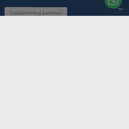
DIENSTEN
Toestemming beheren
C/ Manuel de Falla, 2, loc. 5. Playa del Albir
03581 L'Alfas del Pi, COSTA BLANCA - España - Alicante
+34 966 865 776
info@europasol.com
Vind uw perfecte woning