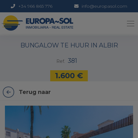
+34 966 865 776
info@europasol.com
1 / 23
BUNGALOW TE HUUR IN ALBIR
381
Ref.
1.600 €
Terug naar