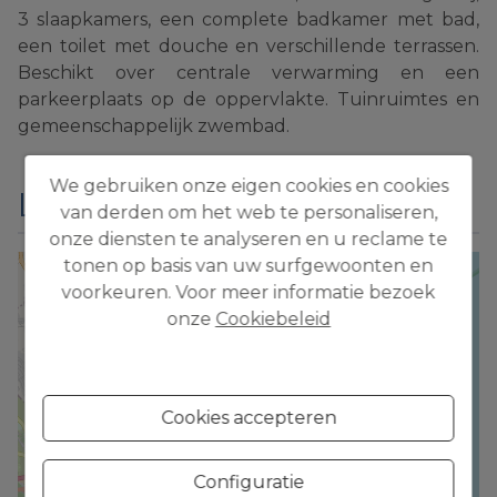
3 slaapkamers, een complete badkamer met bad,
een toilet met douche en verschillende terrassen.
Beschikt over centrale verwarming en een
parkeerplaats op de oppervlakte. Tuinruimtes en
gemeenschappelijk zwembad.
We gebruiken onze eigen cookies en cookies
Locatie
van derden om het web te personaliseren,
onze diensten te analyseren en u reclame te
tonen op basis van uw surfgewoonten en
+
voorkeuren. Voor meer informatie bezoek
−
onze
Cookiebeleid
Cookies accepteren
Configuratie