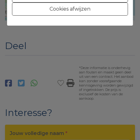
Cookies afwijzen
Leaflet
Deel
*Deze informatie is onderhevig
aan fouten en maakt geen deel
uit van een contract. Het aanbod
kan zonder voorafgaande
kennisgeving worden gewijzigd
of ingetrokken. De prijs is
exclusief de kosten van de
aankoop.
Interesse?
Jouw volledige naam
*