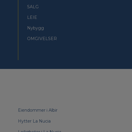
SALG
LEIE
Nybygg
OMGIVELSER
Eiendommer i Albir
Hytter La Nucia