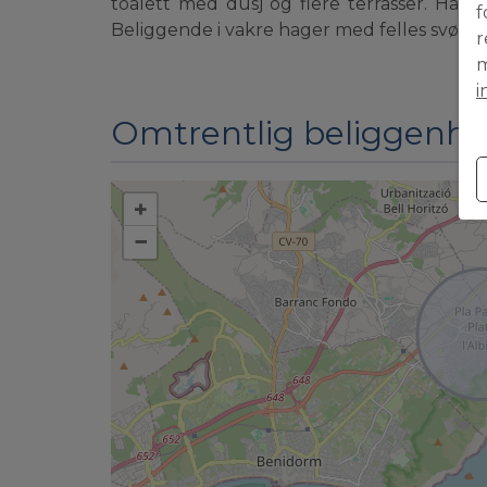
toalett med dusj og flere terrasser. Har 
f
Beliggende i vakre hager med felles svøm
r
m
i
Omtrentlig beliggenhe
+
−