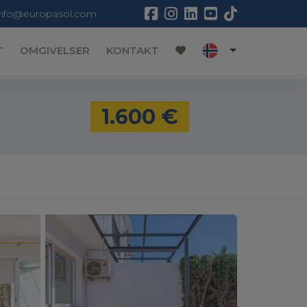
info@europasol.com
T
OMGIVELSER
KONTAKT
1.600 €