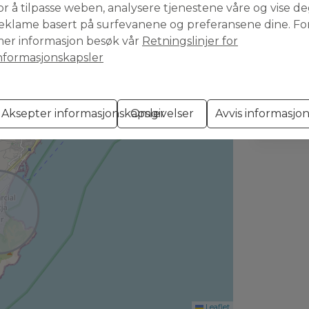
sentralvarme og parkeringsplass utendørs.
or å tilpasse weben, analysere tjenestene våre og vise d
mebasseng.
eklame basert på surfevanene og preferansene dine. Fo
Jeg ha
er informasjon besøk vår
Retningslinjer for
nformasjonskapsler
Jeg g
t
Aksepter informasjonskapsler
Omgivelser
Avvis informasjo
Leaflet