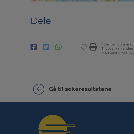
Dele
* Denne informasjone
Tilbudet kan endres e
kostnadene ved kjøp
Gå til søkeresultatene