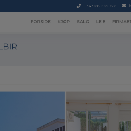
+34 966 865 776
FORSIDE
KJØP
SALG
LEIE
FIRMAE
LBIR