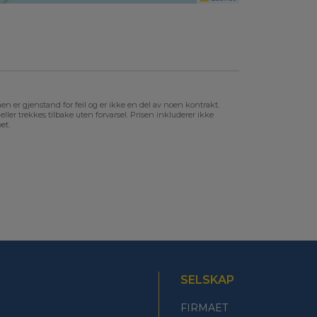
n er gjenstand for feil og er ikke en del av noen kontrakt.
ller trekkes tilbake uten forvarsel. Prisen inkluderer ikke
et.
SELSKAP
FIRMAET