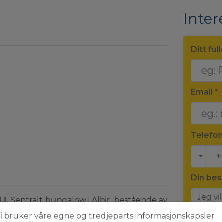
Inter
Ditt ful
Email
*
Telefo
Din bes
I.
Sentralt bungalow i Albir, bestående av
overom, ett komplett bad med badekar, et
i bruker våre egne og tredjeparts informasjonskapsler