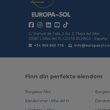
C/ Manuel de Falla, 2, loc. 5. Playa del Albir
03581 L'Alfas del Pi, COSTA BLANCA - España - 
+34 966 865 776
info@europasol.c
Finn din perfekte eiendom
Bungalow Albir
Bungalo
Eiendommer i Alfas del Pi
Eiendom