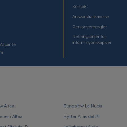
Kontakt
Ansvarsfraskrivelse
Personvernregler
Retningslinjer for
informasjonskapsler
Alicante
om
w Altea
Bungalow La Nucia
mer i Altea
Hytter Alfas del Pi