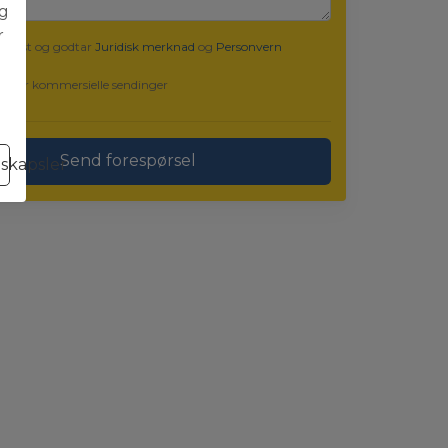
eg
r
r lest og godtar
Juridisk merknad
og
Personvern
odtar kommersielle sendinger
Send forespørsel
nskapsler