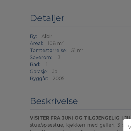
Detaljer
By:
Albir
2
Areal:
108 m
2
Tomtestørrelse:
51 m
Soverom:
3
Bad:
1
Garasje:
Ja
Byggår:
2005
Beskrivelse
VISITER FRA JUNI OG TILGJENGELIG I JUL
stue/spisestue, kjøkken med galleri, 3 s
V