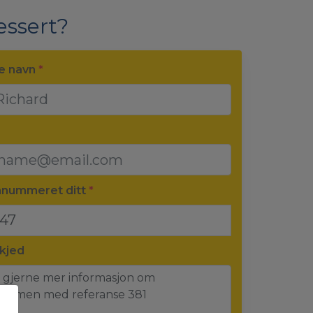
essert?
le navn
*
nnummeret ditt
*
kjed