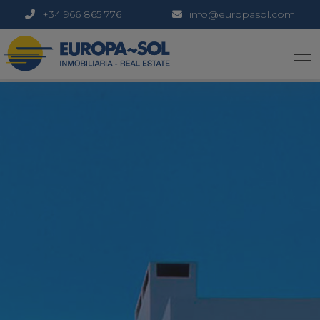
+34 966 865 776
info@europasol.com