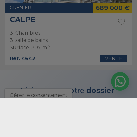
689.000 €
GRENIER
CALPE
3
Chambres
3
salle de bains
2
Surface
307 m
Ref. 4642
VENTE
Téléchargez notre
dossier
Gérer le consentement
d'entreprise
.
télécharger