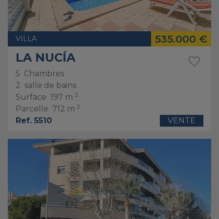
535.000 €
VILLA
LA NUCÍA
5
Chambres
2
salle de bains
2
Surface
197 m
2
Parcelle
712 m
Ref. 5510
VENTE