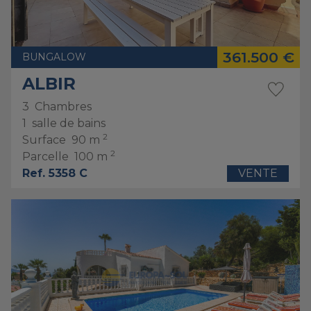
361.500 €
BUNGALOW
ALBIR
3
Chambres
1
salle de bains
2
Surface
90 m
2
Parcelle
100 m
Ref. 5358 C
VENTE