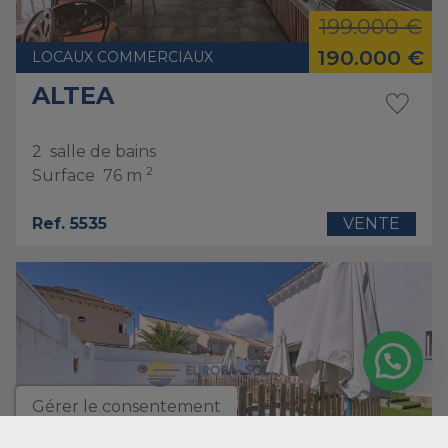
199.000 €
190.000 €
LOCAUX COMMERCIAUX
ALTEA
2
salle de bains
2
Surface
76 m
Ref. 5535
VENTE
Gérer le consentement