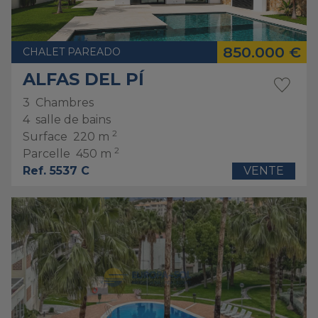
850.000 €
CHALET PAREADO
ALFAS DEL PÍ
3
Chambres
4
salle de bains
2
Surface
220 m
2
Parcelle
450 m
Ref. 5537 C
VENTE