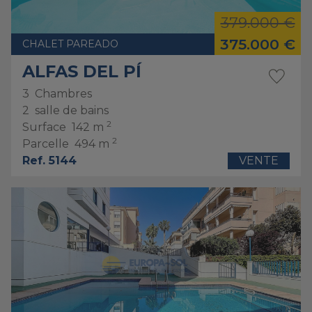
379.000 €
375.000 €
CHALET PAREADO
ALFAS DEL PÍ
3
Chambres
2
salle de bains
2
Surface
142 m
2
Parcelle
494 m
Ref. 5144
VENTE