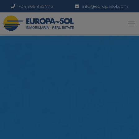
+34 966 865 776
info@europasol.com