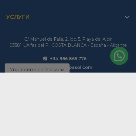
УСЛУГИ
C/ Manuel de Falla, 2, loc. 5. Playa del Albir
03581 L'Alfas del Pi, COSTA BLANCA - España - Alicante
+34 966 865 776
info@europasol.com
Управлять согласием