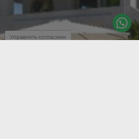
Управлять согласием
Previous
Nex