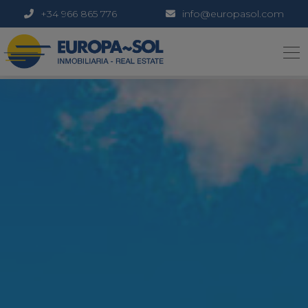
+34 966 865 776
info@europasol.com