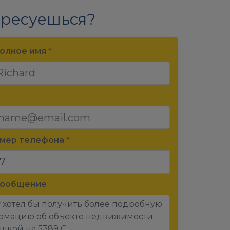
ресуешься?
олное имя
*
омер телефона
*
сообщение