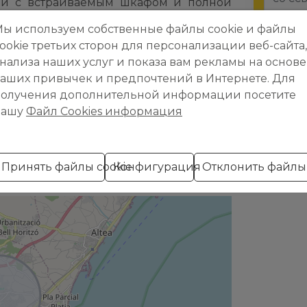
ней с встраиваемым шкафом и полной
рошем состоянии. Выделяется хорошей
ы используем собственные файлы cookie и файлы
Я пр
 большими помещениями, что создает
ookie третьих сторон для персонализации веб-сайта,
доллар и
и комфорта. Расположено в хорошо
нализа наших услуг и показа вам рекламы на основе
газинов и транспортом, в нескольких
Я пр
аших привычек и предпочтений в Интернете. Для
я возможность для инвесторов, ищущих
получения дополнительной информации посетите
шим потенциалом.
нашу
Файл Cookies информация
стоположение
Принять файлы cookie
Конфигурация
Отклонить файлы 