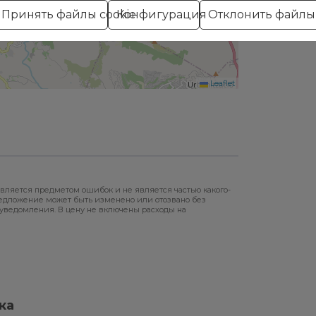
Принять файлы cookie
Конфигурация
Отклонить файлы 
Leaflet
вляется предметом ошибок и не является частью какого-
редложение может быть изменено или отозвано без
уведомления. В цену не включены расходы на
ка