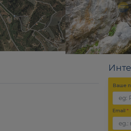
Инте
Ваше п
Email
*