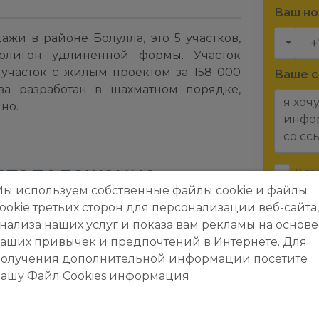
Ваш н
жи в районе Болулла, это 5 участков,
олигон удлиненной формы. Участок
 участок с жилым проектом за 158 000
Ваше 
ва разработан в шахматном порядке,
но.
стоположение
Я пр
доллар и
ы используем собственные файлы cookie и файлы
ookie третьих сторон для персонализации веб-сайта,
Я пр
нализа наших услуг и показа вам рекламы на основе
аших привычек и предпочтений в Интернете. Для
получения дополнительной информации посетите
нашу
Файл Cookies информация