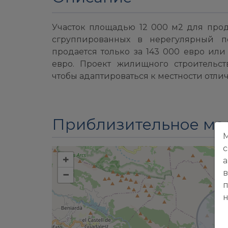
Участок площадью 12 000 м2 для прода
сгруппированных в нерегулярный п
продается только за 143 000 евро или
евро. Проект жилищного строительст
чтобы адаптироваться к местности отлич
Приблизительное ме
М
c
+
а
в
−