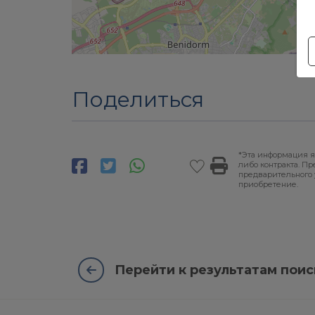
Поделиться
*Эта информация я
либо контракта. П
предварительного 
приобретение.
Перейти к результатам поис