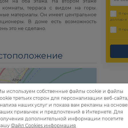
дом на оба этажа. На втором этаже
комнаты, терраса с видом на горы.
Я пр
ные материалы. Он имеет центральное
доллар и
иционеры. В доме есть возможность
ень это не сделано.
Я пр
стоположение
ы используем собственные файлы cookie и файлы
ookie третьих сторон для персонализации веб-сайта,
нализа наших услуг и показа вам рекламы на основе
аших привычек и предпочтений в Интернете. Для
получения дополнительной информации посетите
нашу
Файл Cookies информация