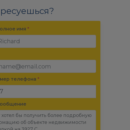
ресуешься?
олное имя
*
омер телефона
*
сообщение