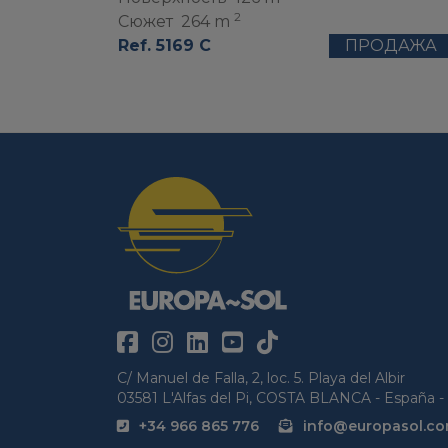
2
Сюжет
264 m
Ref. 5169 C
ПРОДАЖА
C/ Manuel de Falla, 2, loc. 5. Playa del Albir
03581 L'Alfas del Pi, COSTA BLANCA - España - 
+34 966 865 776
info@europasol.c