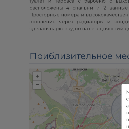
туалет и терраса с барбекю с выхо
расположены 4 спальни и 2 ванные 
Просторные номера и высококачествен
отопление через радиаторы и конд
сделать парковку, но на сегодняшний д
Приблизительное ме
+
−
М
c
а
в