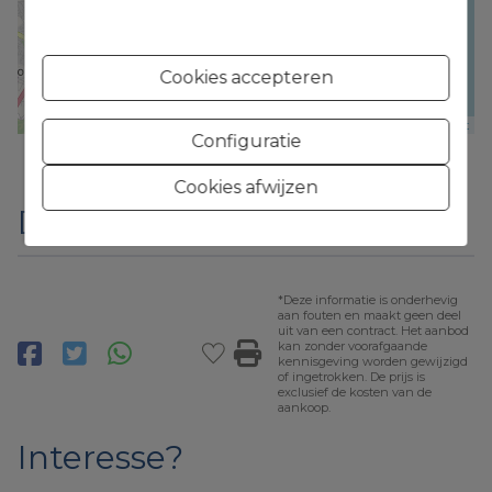
Cookies accepteren
Leaflet
Configuratie
Cookies afwijzen
Deel
*Deze informatie is onderhevig
aan fouten en maakt geen deel
uit van een contract. Het aanbod
kan zonder voorafgaande
kennisgeving worden gewijzigd
of ingetrokken. De prijs is
exclusief de kosten van de
aankoop.
Interesse?