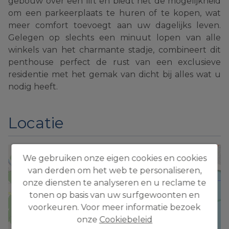
gebouw over een lift en biedt het de mogelijkheid
om een parkeerplaats te huren of te kopen, wat
meer comfort toevoegt aan uw dagelijks leven.
Gelegen op slechts een minuut lopen van alle
winkels van het charmante stadje, combineert dit
penthouse perfect de rust van een exclusieve
residentie met het gemak van dicht bij alles wat u
nodig heeft.
Locatie
+
We gebruiken onze eigen cookies en cookies
van derden om het web te personaliseren,
−
onze diensten te analyseren en u reclame te
tonen op basis van uw surfgewoonten en
voorkeuren. Voor meer informatie bezoek
onze
Cookiebeleid