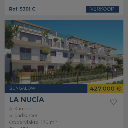
Ref. 5301 C
VERKOOP
427.000 €
BUNGALOW
LA NUCÍA
4
Kamers
3
badkamer
2
Oppervlakte
170 m
2