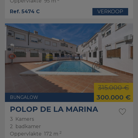
Oppervlakte
95 m
Ref. 5474 C
VERKOOP
315.000 €
300.000 €
BUNGALOW
POLOP DE LA MARINA
3
Kamers
2
badkamer
2
Oppervlakte
172 m