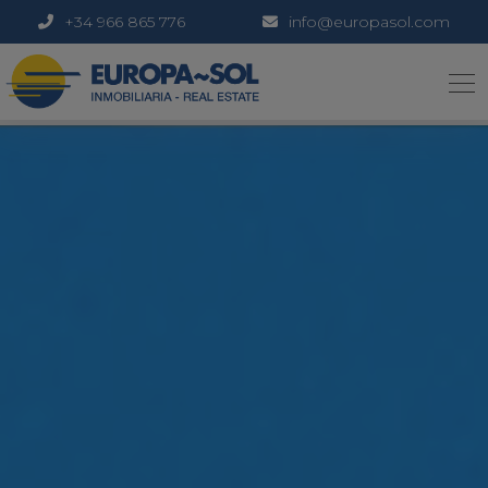
+34 966 865 776
info@europasol.com