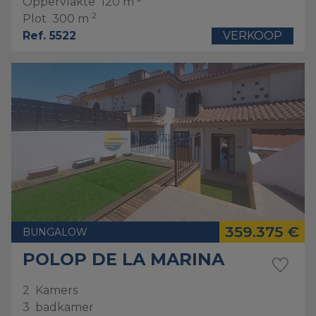
Oppervlakte
120 m
2
Plot
300 m
Ref. 5522
VERKOOP
359.375 €
BUNGALOW
POLOP DE LA MARINA
2
Kamers
3
badkamer