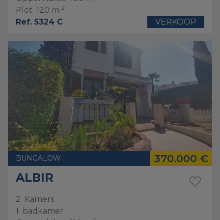
2
Plot
120 m
Ref. 5324 C
VERKOOP
370.000 €
BUNGALOW
ALBIR
2
Kamers
1
badkamer