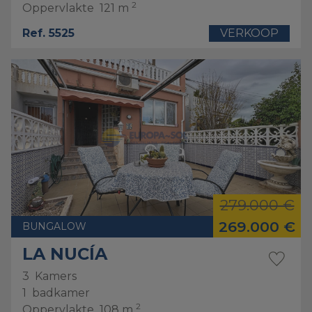
2
Oppervlakte
121 m
Ref. 5525
VERKOOP
279.000 €
269.000 €
BUNGALOW
LA NUCÍA
3
Kamers
1
badkamer
2
Oppervlakte
108 m