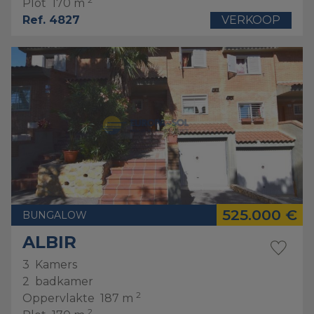
Plot
170 m
Ref. 4827
VERKOOP
525.000 €
BUNGALOW
ALBIR
3
Kamers
2
badkamer
2
Oppervlakte
187 m
2