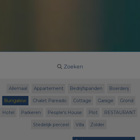
Zoeken
Allemaal
Appartement
Bedrijfspanden
Boerderij
Bungalow
Chalet Pareado
Cottage
Garage
Grond
Hotel
Parkeren
People's House
Plot
RESTAURANT
Stedelijk perceel
Villa
Zolder