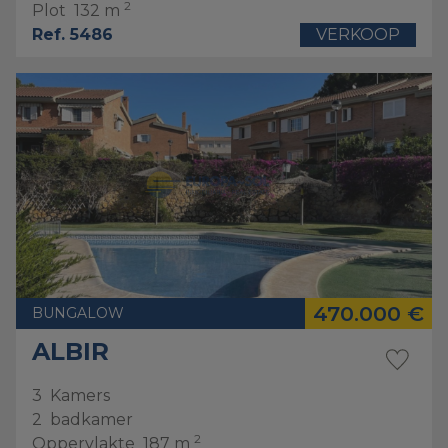
2
Plot
132 m
Ref. 5486
VERKOOP
470.000 €
BUNGALOW
ALBIR
3
Kamers
2
badkamer
2
Oppervlakte
187 m