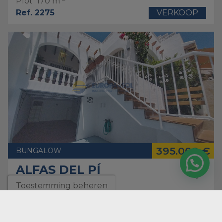
Plot
170 m
Ref. 2275
VERKOOP
395.000 €
BUNGALOW
ALFAS DEL PÍ
Toestemming beheren
4
Kamers
2
badkamer
2
Oppervlakte
144 m