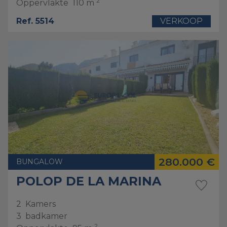
2
Oppervlakte
110 m
Ref. 5514
VERKOOP
280.000 €
BUNGALOW
POLOP DE LA MARINA
2
Kamers
3
badkamer
2