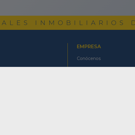
ALES INMOBILIARIOS 
EMPRESA
Conócenos
Contacto
Aviso Legal
Política de privacidad
Política de cookies
Alicante
om