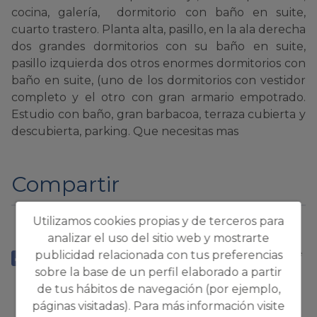
cocina, galería, dormitorio con baño en suite,
cuarto trastero. Planta alta, pasillo, en la ala derecha
dos grandes dormitorios con su baño en suite,
pasillo izquierda dos otros enormes dormitorios con
baño en suite, (uno de los dormitorios con vestidor
completo y el otro con gran armario empotrado.
Estudio con baño, gran barbacoa, terraza cubierta y
descubierta, parking. Que necesitas mas
Compartir
Utilizamos cookies propias y de terceros para
*Esta información está sujeta a
analizar el uso del sitio web y mostrarte
errores y no forma parte de
publicidad relacionada con tus preferencias
ningún contrato. La oferta puede
ser modificada o retirada sin
sobre la base de un perfil elaborado a partir
previo aviso. El precio no incluye
los costes de la compra.
de tus hábitos de navegación (por ejemplo,
páginas visitadas). Para más información visite
¿Le interesa?