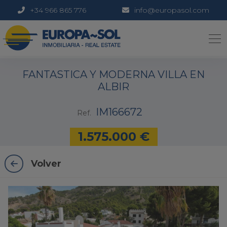
+34 966 865 776
info@europasol.com
1 / 25
FANTASTICA Y MODERNA VILLA EN
ALBIR
IM166672
Ref.
1.575.000 €
Volver