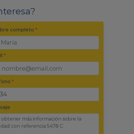
nteresa?
bre completo
*
il
*
éfono
*
saje