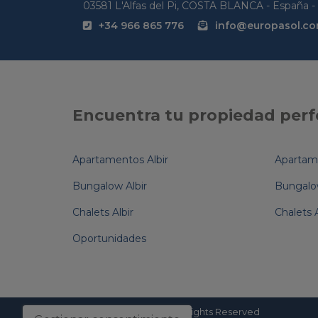
03581 L'Alfas del Pi, COSTA BLANCA - España - 
+34 966 865 776
info@europasol.c
Encuentra tu propiedad perf
Apartamentos Albir
Apartame
Bungalow Albir
Bungalow
Chalets Albir
Chalets A
Oportunidades
© 2026
Europa-sol
- All Rights Reserved