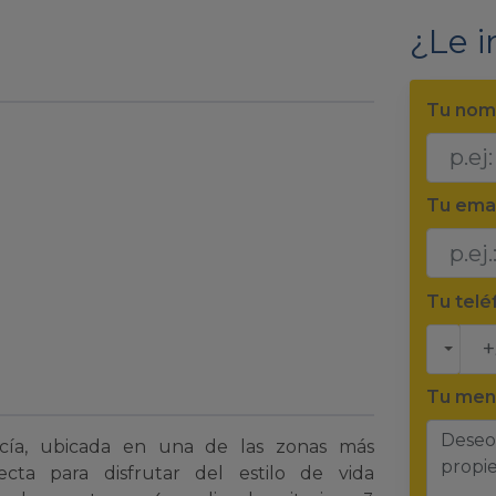
¿Le i
Tu nom
Tu ema
Tu tel
Tu men
ucía, ubicada en una de las zonas más
cta para disfrutar del estilo de vida