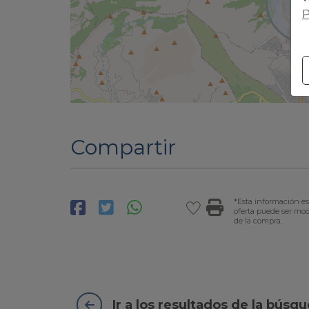
P
Compartir
*Esta información es
oferta puede ser modi
de la compra.
Ir a los resultados de la búsq