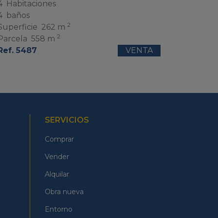
4
Habitaciones
4
baños
2
Superficie
262 m
2
Parcela
558 m
Ref. 5487
VENTA
SERVICIOS
Comprar
Vender
Alquilar
Obra nueva
Entorno