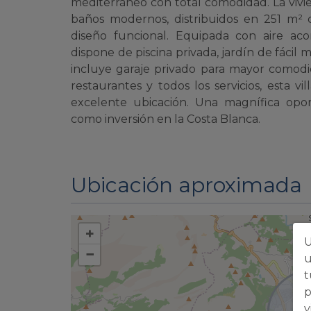
mediterráneo con total comodidad. La vivi
baños modernos, distribuidos en 251 m² 
diseño funcional. Equipada con aire aco
dispone de piscina privada, jardín de fácil
incluye garaje privado para mayor comodi
restaurantes y todos los servicios, esta v
excelente ubicación. Una magnífica opo
como inversión en la Costa Blanca.
Ubicación aproximada
+
U
−
u
t
p
v