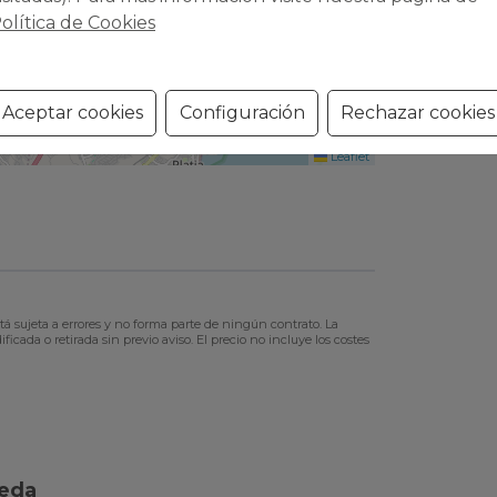
olítica de Cookies
Aceptar cookies
Configuración
Rechazar cookies
Leaflet
tá sujeta a errores y no forma parte de ningún contrato. La
ficada o retirada sin previo aviso. El precio no incluye los costes
ueda