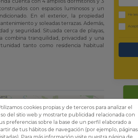
enda cuenta con 4 amplios dormitorios y 3
construidos con espacios luminosos y un
He leí
ndicionado. En el exterior, la propiedad
 mantenimiento y soleadas terrazas. Además,
Acept
dad y seguridad. Situada cerca de playas,
illa combina tranquilidad, privacidad y una
rtunidad tanto como residencia habitual
tilizamos cookies propias y de terceros para analizar el
so del sitio web y mostrarte publicidad relacionada con
us preferencias sobre la base de un perfil elaborado a
artir de tus hábitos de navegación (por ejemplo, páginas
isitadas). Para más información visite nuestra página de