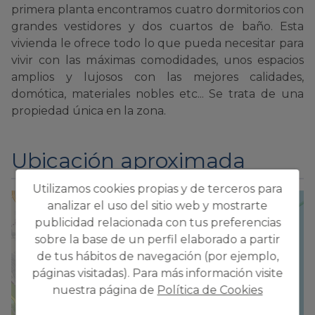
primera planta encontramos cuatro dormitorios con
grandes vestidores y dos cuartos de baño. Esta
vivienda le ofrece todo lo que pueda necesitar para
vivir con las máximas comodidades, unos espacios
amplios y lujosos con las mejores calidades,
domótica, materiales nobles etc... Se trata de una
propiedad única en la zona.
Ubicación aproximada
Utilizamos cookies propias y de terceros para
analizar el uso del sitio web y mostrarte
+
publicidad relacionada con tus preferencias
−
sobre la base de un perfil elaborado a partir
de tus hábitos de navegación (por ejemplo,
páginas visitadas). Para más información visite
nuestra página de
Política de Cookies