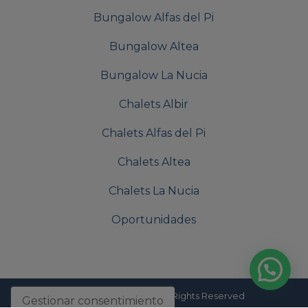
Bungalow Alfas del Pi
Bungalow Altea
Bungalow La Nucia
Chalets Albir
Chalets Alfas del Pi
Chalets Altea
Chalets La Nucia
Oportunidades
© 2026
Europa-sol
- All Rights Reserved
Gestionar consentimiento