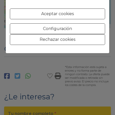
Aceptar cookies
Leaflet
Configuración
Rechazar cookies
Compartir
*Esta información está sujeta a
errores y no forma parte de
ningún contrato. La oferta puede
ser modificada o retirada sin
previo aviso. El precio no incluye
los costes de la compra.
¿Le interesa?
Tu nombre completo
*