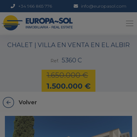
+34 966 865 776
info@europasol.com
1 / 52
CHALET | VILLA EN VENTA EN EL ALBIR
5360 C
Ref.
1.650.000 €
1.500.000 €
Volver