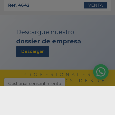
Ref. 4642
VENTA
Descargue nuestro
dossier de empresa
descargar
PROFESIONALES
INMOBILIARIOS DESDE
Gestionar consentimiento
1988
EMPRESA