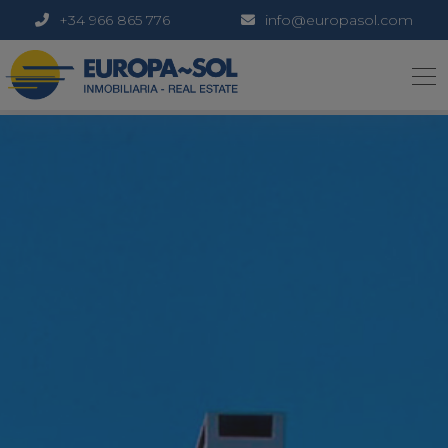
+34 966 865 776
info@europasol.com