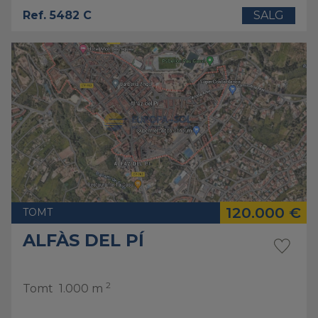
Ref. 5482 C
SALG
120.000 €
TOMT
ALFÀS DEL PÍ
2
Tomt
1.000 m