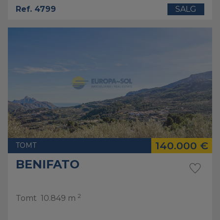
Ref. 4799
SALG
140.000 €
TOMT
BENIFATO
2
Tomt
10.849 m