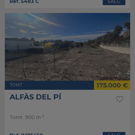
Ref. 5483 C
SALG
175.000 €
TOMT
ALFÀS DEL PÍ
2
Tomt
900 m