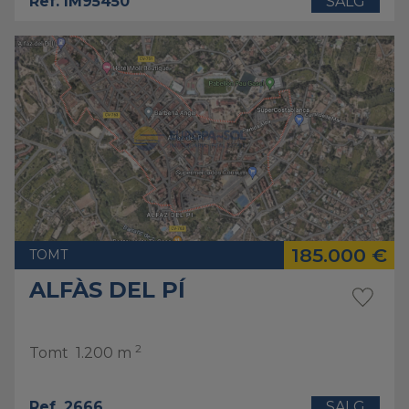
Ref. IM95450
SALG
185.000 €
TOMT
ALFÀS DEL PÍ
2
Tomt
1.200 m
Ref. 2666
SALG