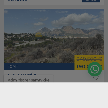
249.500 €
190.000 €
TOMT
LA NUCÍA
Administrer samtykke
2
Tomt
11.814 m
Ref. 4836
SALG