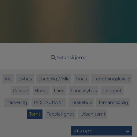
Søkeskjema
Alle
Byhus
Enebolig / Villa
Finca
Forretningslokale
Garasje
Hotell
Land
Landsbyhus
Leilighet
Parkering
RESTAURANT
Rekkehus
Tomannsbolig
Tomt
Toppleilighet
Urban tomt
Pris opp