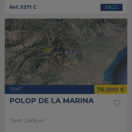
Ref. 5271 C
SALG
76.000 €
TOMT
POLOP DE LA MARINA
2
Tomt
2.406 m