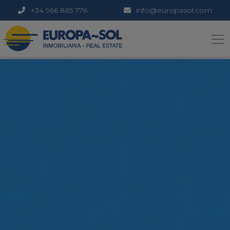
+34 966 865 776
info@europasol.com