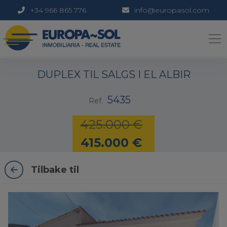
+34 966 865 776
info@europasol.com
1 / 17
DUPLEX TIL SALGS I EL ALBIR
5435
Ref.
425.000 €
415.000 €
Tilbake til