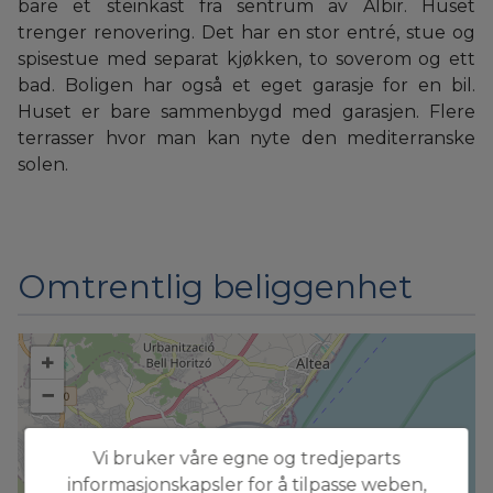
bare et steinkast fra sentrum av Albir. Huset
trenger renovering. Det har en stor entré, stue og
spisestue med separat kjøkken, to soverom og ett
bad. Boligen har også et eget garasje for en bil.
Huset er bare sammenbygd med garasjen. Flere
terrasser hvor man kan nyte den mediterranske
solen.
Omtrentlig beliggenhet
+
−
Vi bruker våre egne og tredjeparts
informasjonskapsler for å tilpasse weben,