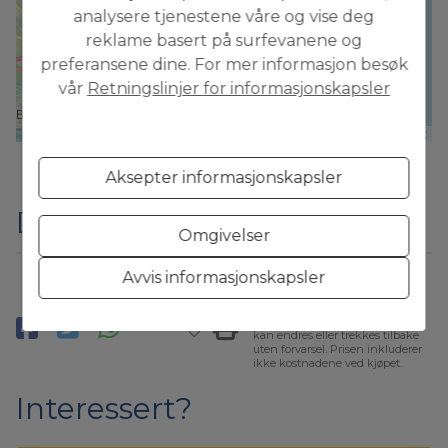
analysere tjenestene våre og vise deg
reklame basert på surfevanene og
preferansene dine. For mer informasjon besøk
vår
Retningslinjer for informasjonskapsler
Leaflet
Aksepter informasjonskapsler
Dele
Omgivelser
Avvis informasjonskapsler
* Denne informasjonen er
gjenstand for feil og er ikke en
del av noen kontrakt. Tilbudet
kan endres eller trekkes tilbake
uten forvarsel. Prisen inkluderer
ikke kostnadene ved kjøpet.
Interessert?