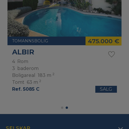
475.000 €
TOMANNSBOLIG
ALBIR
4
Rom
3
baderom
2
Boligareal
183 m
2
Tomt
63 m
Ref. 5085 C
SALG
SELSKAP