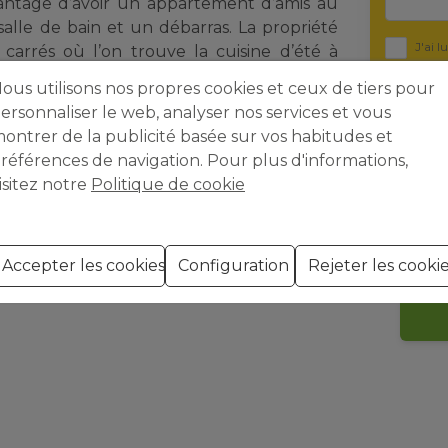
’avantage d’avoir un appartement d’amis au
lle de bain et un débarras. La propriété
J'ai lu
carrés où l’on trouve la cuisine d’été à
confidentia
ous utilisons nos propres cookies et ceux de tiers pour
J'acc
ersonnaliser le web, analyser nos services et vous
ontrer de la publicité basée sur vos habitudes et
références de navigation. Pour plus d'informations,
isitez notre
Politique de cookie
t sujettes à des erreurs et ne font partie d'aucun contrat. L'offre
Accepter les cookies
Configuration
Rejeter les cooki
 retirée sans préavis. Le prix ne comprend pas les frais d'achat.