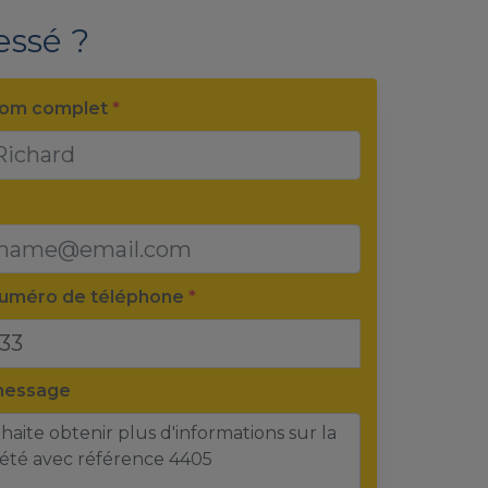
essé ?
nom complet
*
numéro de téléphone
*
message