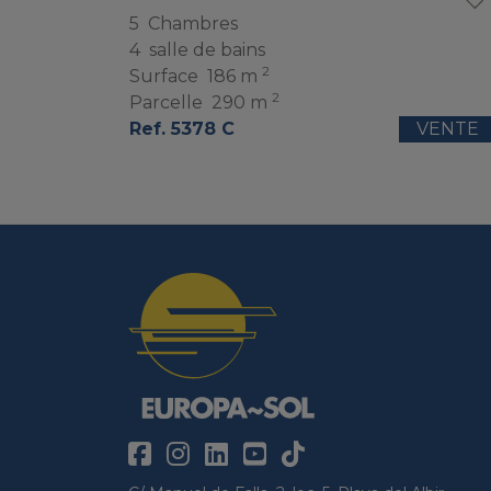
5
Chambres
4
salle de bains
2
Surface
186 m
2
Parcelle
290 m
Ref. 5378 C
VENTE