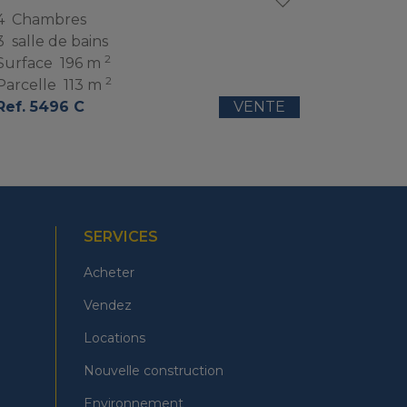
4
Chambres
3
salle de bains
2
Surface
196 m
2
Parcelle
113 m
Ref. 5496 C
VENTE
SERVICES
Acheter
Vendez
Locations
Nouvelle construction
Environnement