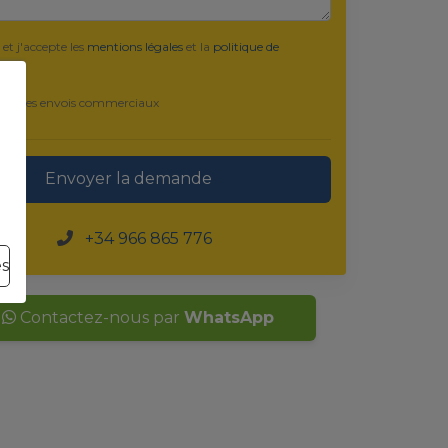
 et j'accepte les
mentions légales
et la
politique de
lité
epte les envois commerciaux
Envoyer la demande
+34 966 865 776
es
Contactez-nous par
WhatsApp