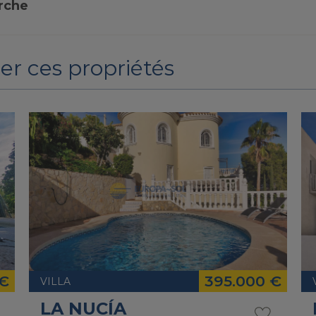
erche
er ces propriétés
 €
395.000 €
VILLA
LA NUCÍA