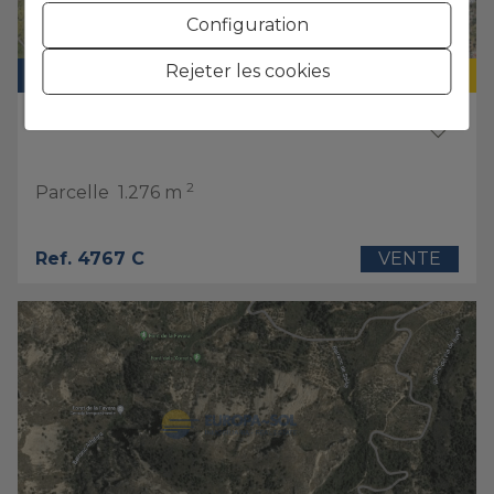
Configuration
Rejeter les cookies
190.000 €
TERRAIN URBAIN
ALFAS DEL PÍ
2
Parcelle
1.276 m
Ref. 4767 C
VENTE