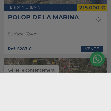
215.000 €
TERRAIN URBAIN
POLOP DE LA MARINA
2
Surface
624 m
Ref. 5287 C
VENTE
Gérer le consentement