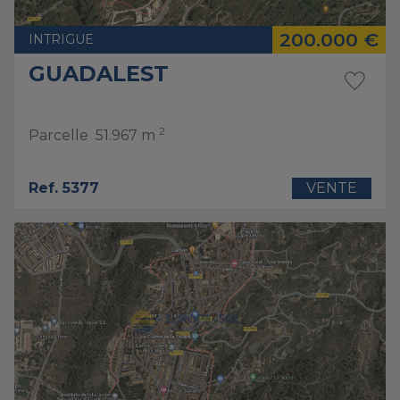
200.000 €
INTRIGUE
GUADALEST
2
Parcelle
51.967 m
Ref. 5377
VENTE