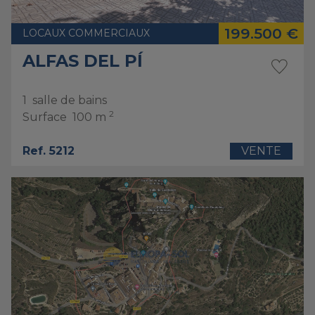
199.500 €
LOCAUX COMMERCIAUX
ALFAS DEL PÍ
1
salle de bains
2
Surface
100 m
Ref. 5212
VENTE