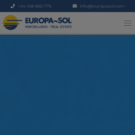
+34 966 865 776
info@europasol.com