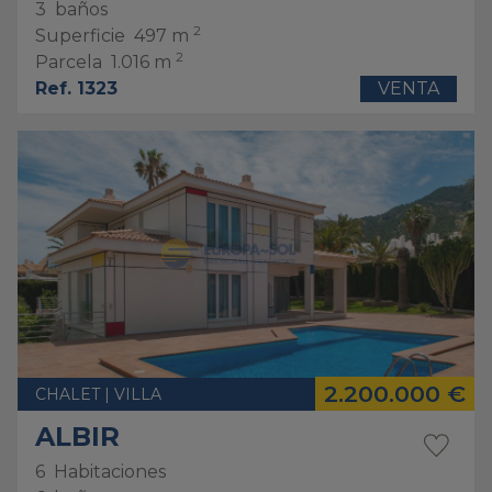
3
baños
2
Superficie
497 m
2
Parcela
1.016 m
Ref. 1323
VENTA
2.200.000 €
CHALET | VILLA
ALBIR
6
Habitaciones