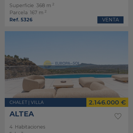
2
Superficie
368 m
2
Parcela
167 m
Ref. 5326
VENTA
2.146.000 €
CHALET | VILLA
ALTEA
4
Habitaciones