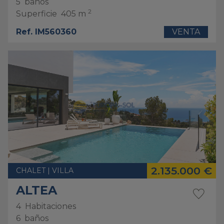
5
baños
2
Superficie
405 m
Ref. IM560360
VENTA
2.135.000 €
CHALET | VILLA
ALTEA
4
Habitaciones
6
baños