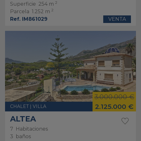
2
Superficie
254 m
2
Parcela
1.252 m
Ref. IM861029
VENTA
3.000.000 €
2.125.000 €
CHALET | VILLA
ALTEA
7
Habitaciones
3
baños