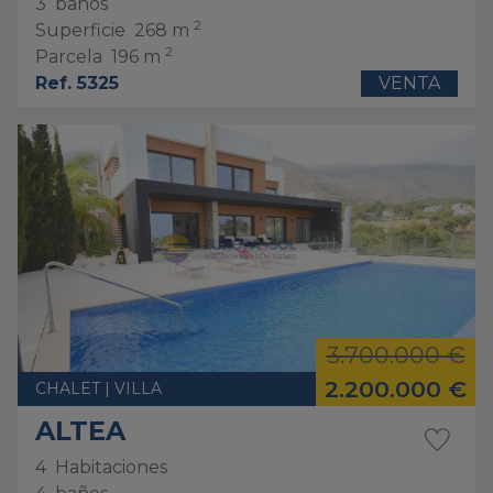
3
baños
2
Superficie
268 m
2
Parcela
196 m
Ref. 5325
VENTA
3.700.000 €
2.200.000 €
CHALET | VILLA
ALTEA
4
Habitaciones