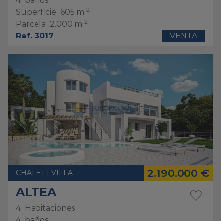
4
baños
2
Superficie
605 m
2
Parcela
2.000 m
Ref. 3017
VENTA
2.190.000 €
CHALET | VILLA
ALTEA
4
Habitaciones
4
baños