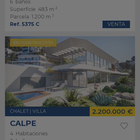
6
baños
2
Superficie
483 m
2
Parcela
1.200 m
Ref. 5375 C
VENTA
EN CONSTRUCCIÓN
2.200.000 €
CHALET | VILLA
CALPE
4
Habitaciones