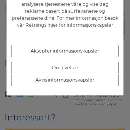
analysere tjenestene våre og vise deg
reklame basert på surfevanene og
preferansene dine. For mer informasjon besøk
vår
Retningslinjer for informasjonskapsler
Leaflet
Aksepter informasjonskapsler
Dele
Omgivelser
Avvis informasjonskapsler
* Denne informasjonen er
gjenstand for feil og er ikke en
del av noen kontrakt. Tilbudet
kan endres eller trekkes tilbake
uten forvarsel. Prisen inkluderer
ikke kostnadene ved kjøpet.
Interessert?