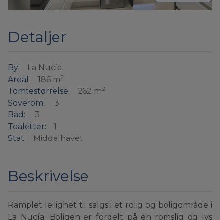
Detaljer
By:
La Nucía
2
Areal:
186 m
2
Tomtestørrelse:
262 m
Soverom:
3
Bad:
3
Toaletter:
1
Stat:
Middelhavet
Beskrivelse
Ramplet leilighet til salgs i et rolig og boligområde i
La Nucía. Boligen er fordelt på en romslig og lys