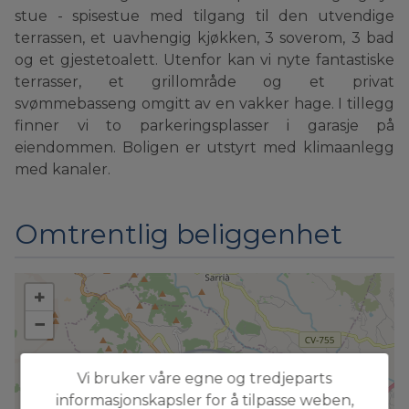
stue - spisestue med tilgang til den utvendige
terrassen, et uavhengig kjøkken, 3 soverom, 3 bad
og et gjestetoalett. Utenfor kan vi nyte fantastiske
terrasser, et grillområde og et privat
svømmebasseng omgitt av en vakker hage. I tillegg
finner vi to parkeringsplasser i garasje på
eiendommen. Boligen er utstyrt med klimaanlegg
med kanaler.
Omtrentlig beliggenhet
+
−
Vi bruker våre egne og tredjeparts
informasjonskapsler for å tilpasse weben,