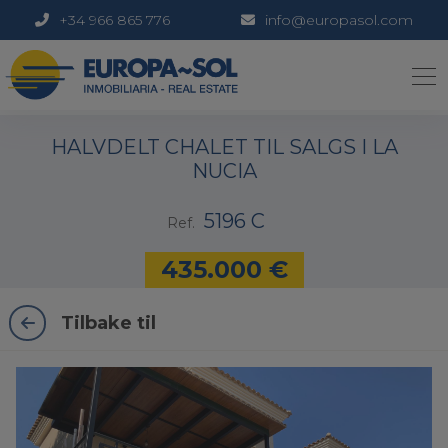
+34 966 865 776
info@europasol.com
1 / 29
HALVDELT CHALET TIL SALGS I LA
NUCIA
5196 C
Ref.
435.000 €
Tilbake til