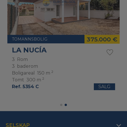
375.000 €
TOMANNSBOLIG
LA NUCÍA
3
Rom
3
baderom
2
Boligareal
150 m
2
Tomt
300 m
Ref. 5354 C
SALG
SELSKAP