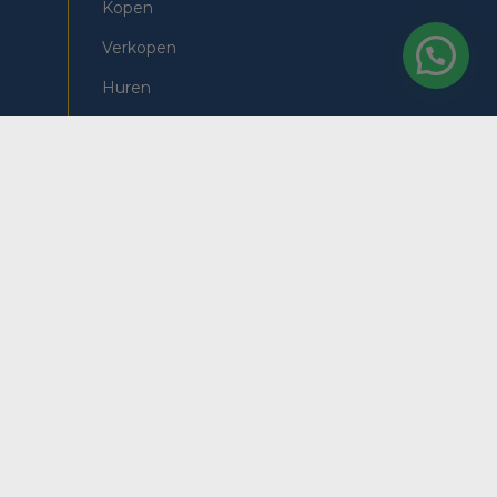
Kopen
Verkopen
Huren
Nieuwbouw
Omgeving
Bungalow Albir
Chalets Albir