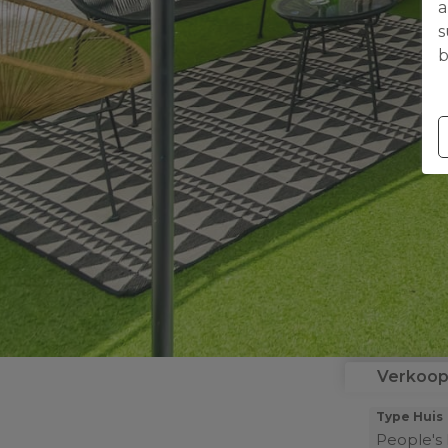
a
s
b
Verkoo
Type Huis
People'