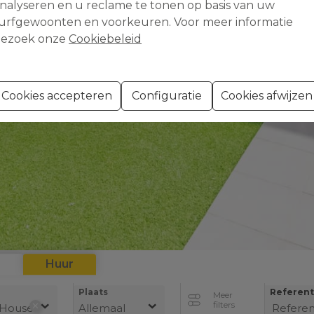
nalyseren en u reclame te tonen op basis van uw
urfgewoonten en voorkeuren. Voor meer informatie
ezoek onze
Cookiebeleid
Cookies accepteren
Configuratie
Cookies afwijzen
p
Huur
Plaats
Referent
Meer
filters
✕
s House
Allemaal