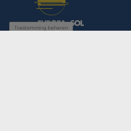
Toestemming beheren
C/ Manuel de Falla, 2, loc. 5. Playa del Albir
03581 L'Alfas del Pi, COSTA BLANCA - España - 
+34 966 865 776
info@europasol.c
Vind uw perfecte woning
Albir Appartementen
Alfas de
Bungalow Alfas van Pi
Bungalo