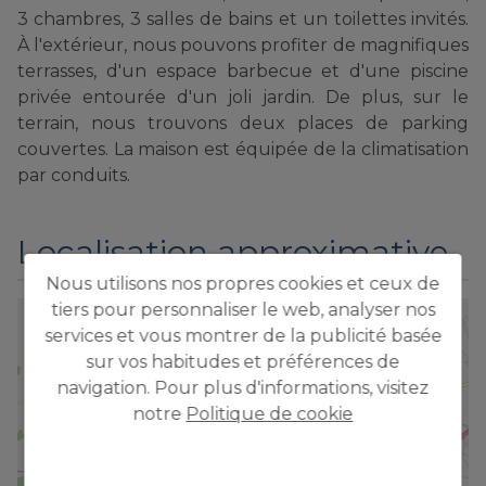
3 chambres, 3 salles de bains et un toilettes invités.
À l'extérieur, nous pouvons profiter de magnifiques
terrasses, d'un espace barbecue et d'une piscine
privée entourée d'un joli jardin. De plus, sur le
terrain, nous trouvons deux places de parking
couvertes. La maison est équipée de la climatisation
par conduits.
Localisation approximative
Nous utilisons nos propres cookies et ceux de
tiers pour personnaliser le web, analyser nos
+
services et vous montrer de la publicité basée
−
sur vos habitudes et préférences de
navigation. Pour plus d'informations, visitez
notre
Politique de cookie