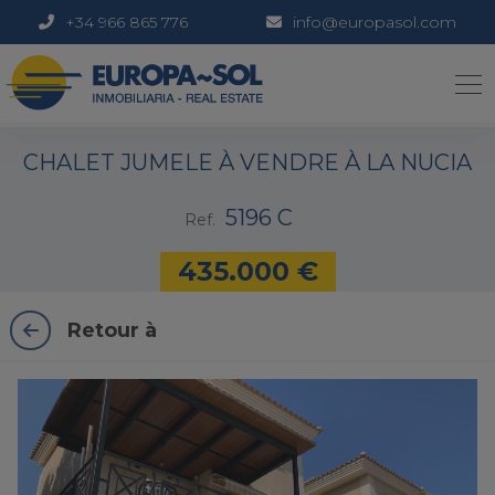
+34 966 865 776
info@europasol.com
1 / 29
CHALET JUMELE À VENDRE À LA NUCIA
5196 C
Ref.
435.000 €
Retour à