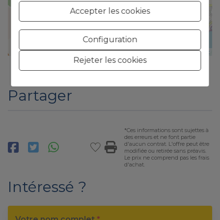
Accepter les cookies
Configuration
Leaflet
Rejeter les cookies
Partager
*Ces informations sont sujettes à
des erreurs et ne font partie
d'aucun contrat. L'offre peut être
modifiée ou retirée sans préavis.
Le prix ne comprend pas les frais
d'achat.
Intéressé ?
Votre nom complet
*