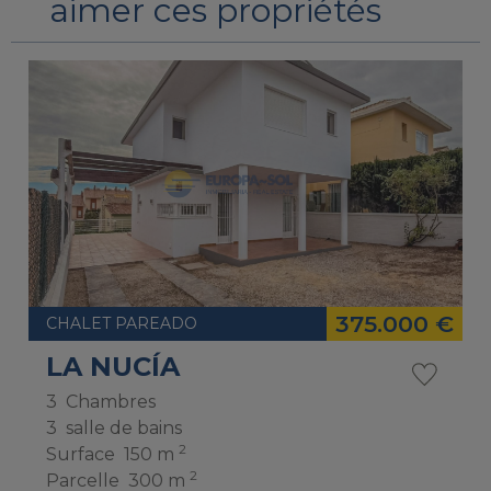
aimer ces propriétés
375.000 €
CHALET PAREADO
LA NUCÍA
3
Chambres
3
salle de bains
2
Surface
150 m
2
Parcelle
300 m